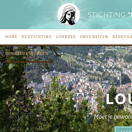
HOME
DE STICHTING
LOURDES
ONZE REIZEN
BEDEVA
DONATEUR WORDEN
LO
Moet je gewoo