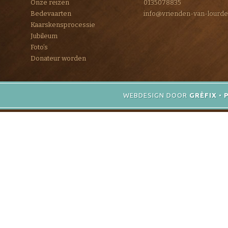
Onze reizen
0135078835
Bedevaarten
info@vrienden-van-lourde
Kaarskensprocessie
Jubileum
Foto’s
Donateur worden
WEBDESIGN DOOR
GRÈFIX
•