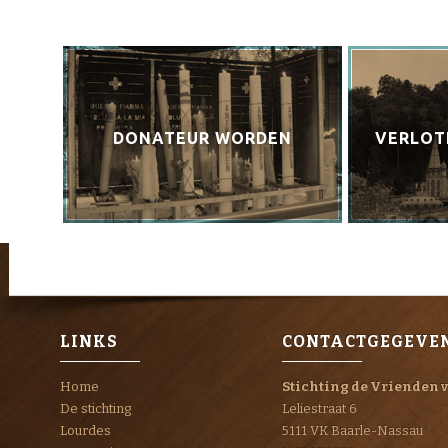
DONATEUR WORDEN
VERLOTI
LINKS
CONTACTGEGEVE
Home
Stichting de Vrienden 
De stichting
Leliestraat 6
Lourdes
5111 VK Baarle-Nassau